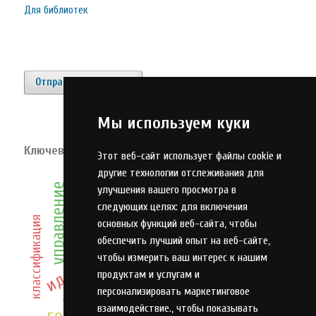
Для библиотек
Отправить материал
Мы используем куки
Ключевые слова
Этот веб-сайт использует файлы cookie и
другие технологии отслеживания для
нейронные сети
управление
стрелковый тренажер
улучшения вашего просмотра в
микроконтроллер
следующих целях:
для включения
анализ
модель
классификация
основных функций веб-сайта
,
чтобы
идентификация
автоматизация
обеспечить лучший опыт на веб-сайте
,
чтобы измерить ваш интерес к нашим
продуктам и услугам и
оптимизация
персонализировать маркетинговое
внешняя баллистика
взаимодействие.
,
чтобы показывать