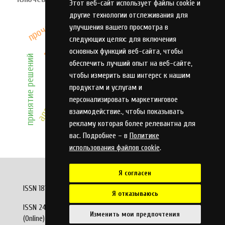
Этот веб-сайт использует файлы cookie и
другие технологии отслеживания для
прочность
классификация
автоматизация
нагрузочная способность
улучшения вашего просмотра в
оптимизация
модель
управление
следующих целях:
для включения
анализ
генетический алгоритм
основных функций веб-сайта
,
чтобы
принятие решений
обеспечить лучший опыт на веб-сайте
,
микроконтроллер
эффективность
чтобы измерить ваш интерес к нашим
алгоритм
продуктам и услугам и
персонализировать маркетинговое
взаимодействие.
,
чтобы показывать
проектирование
рекламу которая более релевантна для
вас. Подробнее – в
Политике
использования файлов cookie
.
Я согласен
ISSN 1813-7911 (Print)
Я отказываюсь
ISSN 2410-9304
Изменить мои предпочтения
(Online)