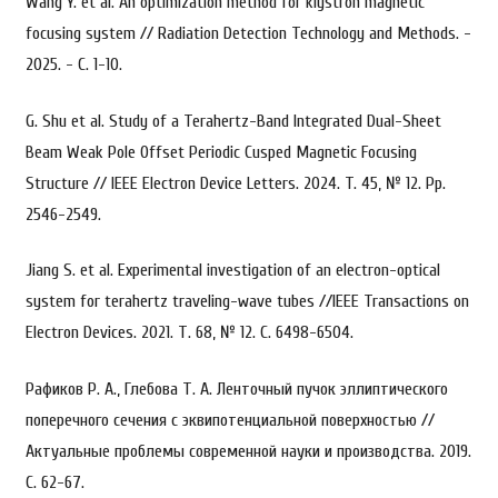
Wang Y. et al. An optimization method for klystron magnetic
focusing system // Radiation Detection Technology and Methods. -
2025. - С. 1-10.
G. Shu et al. Study of a Terahertz-Band Integrated Dual-Sheet
Beam Weak Pole Offset Periodic Cusped Magnetic Focusing
Structure // IEEE Electron Device Letters. 2024. T. 45, № 12. Pp.
2546-2549.
Jiang S. et al. Experimental investigation of an electron-optical
system for terahertz traveling-wave tubes //IEEE Transactions on
Electron Devices. 2021. Т. 68, № 12. С. 6498-6504.
Рафиков Р. А., Глебова Т. А. Ленточный пучок эллиптического
поперечного сечения с эквипотенциальной поверхностью //
Актуальные проблемы современной науки и производства. 2019.
С. 62-67.