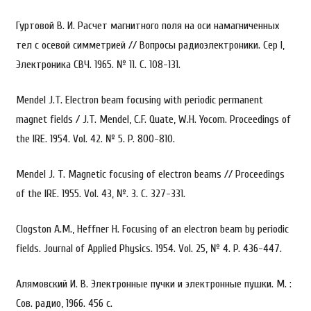
Гуртовой В. И. Расчет магнитного поля на оси намагниченных
тел с осевой симметрией // Вопросы радиоэлектроники. Сер I,
Электроника СВЧ. 1965. № 11. С. 108-131.
Mendel J.T. Electron beam focusing with periodic permanent
magnet fields / J.T. Mendel, C.F. Quate, W.H. Yocom. Proceedings of
the IRE. 1954. Vol. 42. № 5. P. 800-810.
Mendel J. T. Magnetic focusing of electron beams // Proceedings
of the IRE. 1955. Vol. 43, №. 3. С. 327-331.
Clogston A.M., Heffner H. Focusing of an electron beam by periodic
fields. Journal of Applied Physics. 1954. Vol. 25, № 4. P. 436-447.
Алямовский И. В. Электронные пучки и электронные пушки. М. :
Сов. радио, 1966. 456 с.