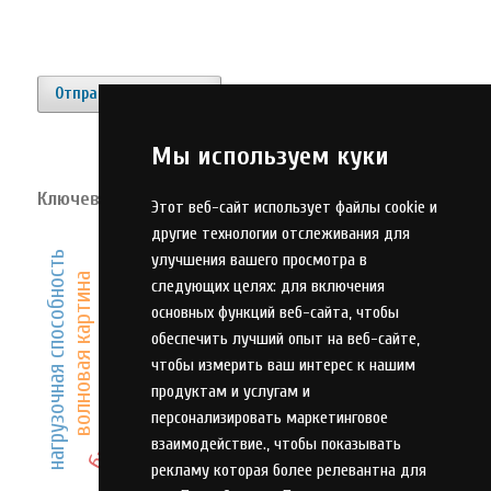
Отправить материал
Мы используем куки
Ключевые слова
Этот веб-сайт использует файлы cookie и
ветротурбина
другие технологии отслеживания для
автоматизация
нагрузочная способность
улучшения вашего просмотра в
погрешность
управление
волновая картина
следующих целях:
для включения
основных функций веб-сайта
,
чтобы
идентификация
мониторинг
прочность
обеспечить лучший опыт на веб-сайте
,
оптимизация
алгоритм
чтобы измерить ваш интерес к нашим
модель
база данных
эффективность
продуктам и услугам и
анализ
персонализировать маркетинговое
взаимодействие.
,
чтобы показывать
рекламу которая более релевантна для