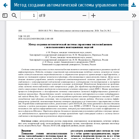
Метод создания автоматической системы управления теплоснабжением с использованием имитационных моделей