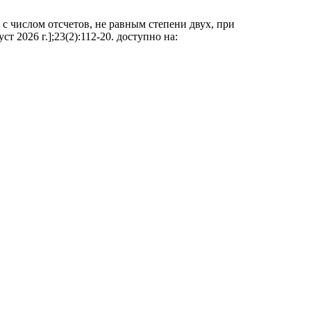
 числом отсчетов, не равным степени двух, при
т 2026 г.];23(2):112-20. доступно на: