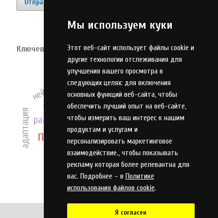
Отправить материал
Мы используем куки
Этот веб-сайт использует файлы cookie и
Ключевые слова
другие технологии отслеживания для
эффективность
нейронные сети
инновации
оптимизация
улучшения вашего просмотра в
инвестиции
следующих целях:
для включения
оценка
оружие
основных функций веб-сайта
,
чтобы
алгоритм
управление
обеспечить лучший опыт на веб-сайте
,
адаптация
анализ
чтобы измерить ваш интерес к нашим
развитие
продуктам и услугам и
планетарная передача
персонализировать маркетинговое
качество
образование
система
модель
взаимодействие.
,
чтобы показывать
охрана труда
рекламу которая более релевантна для
вас. Подробнее – в
Политике
использования файлов cookie
.
Я согласен