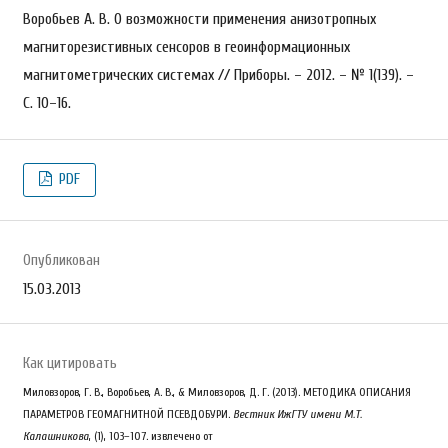
Воробьев А. В. О возможности применения анизотропных
магниторезистивных сенсоров в геоинформационных
магнитометрических системах // Приборы. – 2012. – № 1(139). –
С. 10–16.
PDF
Опубликован
15.03.2013
Как цитировать
Миловзоров, Г. В., Воробьев, А. В., & Миловзоров, Д. Г. (2013). МЕТОДИКА ОПИСАНИЯ
ПАРАМЕТРОВ ГЕОМАГНИТНОЙ ПСЕВДОБУРИ.
Вестник ИжГТУ имени М.Т.
Калашникова
, (1), 103–107. извлечено от