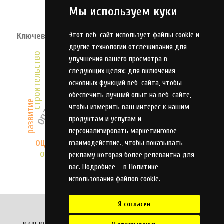
Мы используем куки
Этот веб-сайт использует файлы cookie и
Ключевые слова
другие технологии отслеживания для
моделирование
прогнозирование
строительство
улучшения вашего просмотра в
инвестиции
оптимизация
надежность
следующих целях:
для включения
система
алгоритм
основных функций веб-сайта
,
чтобы
обеспечить лучший опыт на веб-сайте
,
развитие
чтобы измерить ваш интерес к нашим
инновации
проектирование
продуктам и услугам и
технология
качество
модель
оружие
анализ
персонализировать маркетинговое
оценка
взаимодействие.
,
чтобы показывать
охлаждение
рекламу которая более релевантна для
автоматизация
вас. Подробнее – в
Политике
использования файлов cookie
.
Я согласен