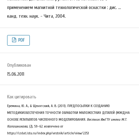
применением магнитной технологической оснастки : дис. …
канд. техн. наук. - Чита, 2004.
PDF
Опубликован
15.06.2011
Как цитировать
Еремина, Ю. А., & Щенятский, А. В. (2011). ПРЕДПОСЫЛКИ К СОЗДАНИЮ
МЕТОДИКИОБЕСПЕЧЕНИЯ ТОЧНОСТИ ОБРАБОТКИ МАЛОЖЕСТКИХ ДЕТАЛЕЙ (МЖД)НА
ОСНОВЕ РЕЗУЛЬТАТОВ ЧИСЛЕННОГО МОДЕЛИРОВАНИЯ.
Вестник ИжГТУ имени М.Т.
Калашникова
, (2), 59–62. извлечено от
https://izdat.istu.ru/index.php/vestnik/article/view/2253