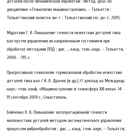
деталей после механической обработки : метод. указ. по
дисциплине «Технология машиностроения». - Тольятти :
Тольяттинский политех. ин-т ; Тольяттинский гос. ун-т, 2005.
Мураткин Г. В. Повышение точности нежестких деталей типа
вал путем управления их напряженным состоянием при
обработке методами ППД : дис. … канд. техн. наук. - Тольятти,
2000. - 195 с.
Прогрессивная технология термосиловой обработки нежестких
деталей типа вал / А. О. Драчов [и др.] // доклад на Междунар.
науч.-техн. конф. «Машиностроение и техносфера XXI века». 14-
19 сентября 2009 г., Севастополь.
Бойченко О. В. Повышение эксплуатационной точности
маложестких деталей методом автоматического управления
процессом виброобработки : дис. … канд. техн. наук. - Тольятти,