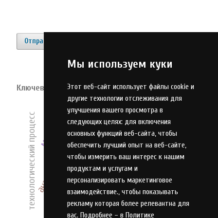
Отправить материал
Мы используем куки
Этот веб-сайт использует файлы cookie и
Ключевые слова
другие технологии отслеживания для
система
конкурентоспособность
улучшения вашего просмотра в
технологический процесс
качество
модель
оружие
следующих целях:
для включения
алгоритм
инновации
предприятие
эффективность
основных функций веб-сайта
,
чтобы
адаптация
проектирование
обеспечить лучший опыт на веб-сайте
,
оптимизация
чтобы измерить ваш интерес к нашим
управление
компетенции
технология
продуктам и услугам и
анализ
персонализировать маркетинговое
оценка
взаимодействие.
,
чтобы показывать
идентификация
рекламу которая более релевантна для
вас. Подробнее – в
Политике