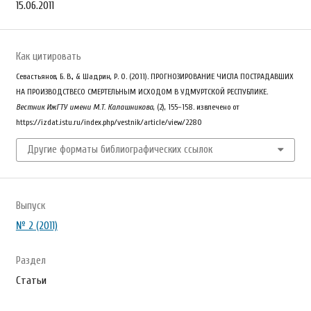
15.06.2011
Как цитировать
Севастьянов, Б. В., & Шадрин, Р. О. (2011). ПРОГНОЗИРОВАНИЕ ЧИСЛА ПОСТРАДАВШИХ
НА ПРОИЗВОДСТВЕСО СМЕРТЕЛЬНЫМ ИСХОДОМ В УДМУРТСКОЙ РЕСПУБЛИКЕ.
Вестник ИжГТУ имени М.Т. Калашникова
, (2), 155–158. извлечено от
https://izdat.istu.ru/index.php/vestnik/article/view/2280
Другие форматы библиографических ссылок
Выпуск
№ 2 (2011)
Раздел
Статьи