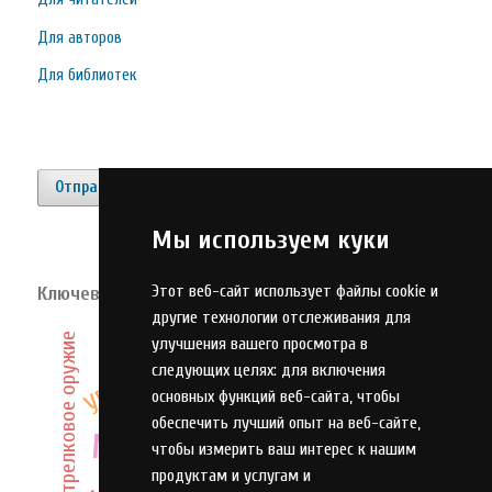
Для авторов
Для библиотек
Отправить материал
Мы используем куки
Этот веб-сайт использует файлы cookie и
Ключевые слова
другие технологии отслеживания для
оценка
управление
оптимизация
стрелковое оружие
инновации
улучшения вашего просмотра в
инвестиции
следующих целях:
для включения
анализ
основных функций веб-сайта
,
чтобы
обеспечить лучший опыт на веб-сайте
,
моделирование
чтобы измерить ваш интерес к нашим
развитие
продуктам и услугам и