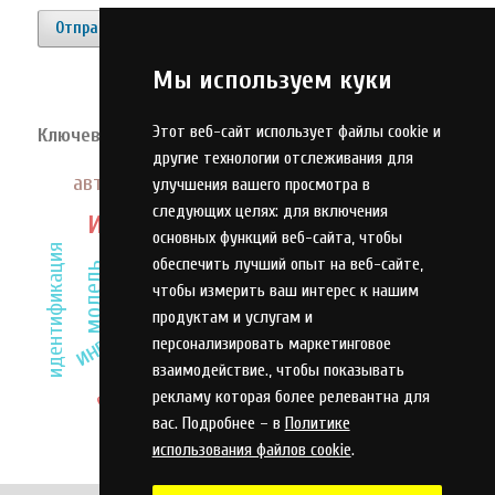
Отправить материал
Мы используем куки
Этот веб-сайт использует файлы cookie и
Ключевые слова
другие технологии отслеживания для
система
автоматизация
оружие
улучшения вашего просмотра в
алгоритм
технология
стрелковое оружие
следующих целях:
для включения
инновации
основных функций веб-сайта
,
чтобы
прогнозирование
идентификация
адаптация
обеспечить лучший опыт на веб-сайте
,
модель
эффективность
чтобы измерить ваш интерес к нашим
качество
оптимизация
инвестиции
компетенции
продуктам и услугам и
управление
анализ
охрана труда
персонализировать маркетинговое
оценка
взаимодействие.
,
чтобы показывать
рекламу которая более релевантна для
вас. Подробнее – в
Политике
использования файлов cookie
.