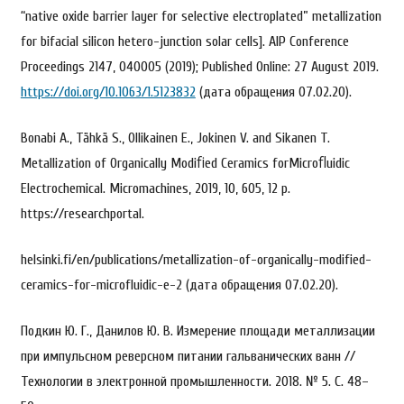
“native oxide barrier layer for selective electroplated” metallization
for bifacial silicon hetero-junction solar cells]. AIP Conference
Proceedings 2147, 040005 (2019); Published Online: 27 August 2019.
https://doi.org/10.1063/1.5123832
(дата обращения 07.02.20).
Bonabi A., Tähkä S., Ollikainen E., Jokinen V. and Sikanen T.
Metallization of Organically Modiﬁed Ceramics forMicroﬂuidic
Electrochemical. Micromachines, 2019, 10, 605, 12 p.
https://researchportal.
helsinki.fi/en/publications/metallization-of-organically-modified-
ceramics-for-microfluidic-e-2 (дата обращения 07.02.20).
Подкин Ю. Г., Данилов Ю. В. Измерение площади металлизации
при импульсном реверсном питании гальванических ванн //
Технологии в электронной промышленности. 2018. № 5. С. 48–