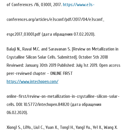
of Conferences /16, 03001, 2017.
https://www.e3s-
conferences.org/articles/e3sconf/pdf/2017/04/e3sconf_
espc2017_03001.pdf (дата обращения 07.02.2020).
Balaji N., Raval М.С. and Saravanan S. [Review on Metallization in
Crystalline Silicon Solar Cells. Submitted]. October 5th 2018
Reviewed: January 30th 2019 Published: July 1st 2019. Open access
peer-reviewed chapter - ONLINE FIRST
https://www.intechopen.com/
online-first/review-on-metallization-in-crystalline-silicon-solar-
cells. DOI: 10.5772/intechopen.84820 (дата обращения
06.02.2020).
Xiong1 S., Li1Yo., Liu1 С., Yuan Х., Tong1 Н., Yang1 Yu., Ye1 Х., Wang Х.