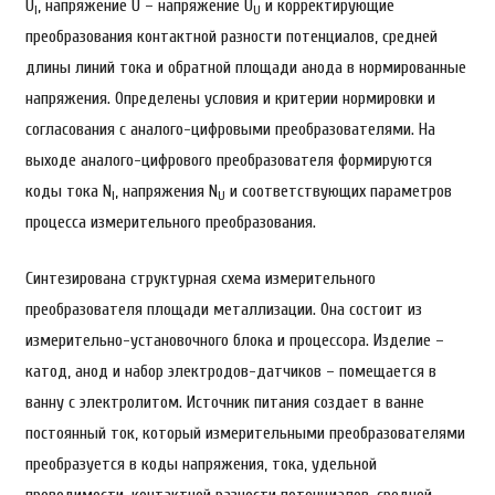
U
, напряжение U – напряжение U
и корректирующие
I
U
преобразования контактной разности потенциалов, средней
длины линий тока и обратной площади анода в нормированные
напряжения. Определены условия и критерии нормировки и
согласования с аналого-цифровыми преобразователями. На
выходе аналого-цифрового преобразователя формируются
коды тока N
, напряжения N
и соответствующих параметров
I
U
процесса измерительного преобразования.
Синтезирована структурная схема измерительного
преобразователя площади металлизации. Она состоит из
измерительно-установочного блока и процессора. Изделие –
катод, анод и набор электродов-датчиков – помещается в
ванну с электролитом. Источник питания создает в ванне
постоянный ток, который измерительными преобразователями
преобразуется в коды напряжения, тока, удельной
проводимости, контактной разности потенциалов, средней