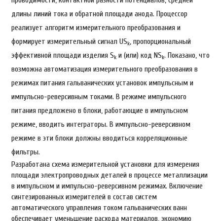
длины линий тока и обратной площади анода. Процессор
реализует алгоритм измерительного преобразования и
формирует измерительный сигнал US
, пропорциональный
k
эффективной площади изделия S
и (или) код NS
. Показано, что
k
k
возможна автоматизация измерительного преобразования в
режимах питания гальванических установок импульсным и
импульсно-реверсивным токами. В режиме импульсного
питания предложено в блоки, работающие в импульсном
режиме, вводить интеграторы. В импульсно-реверсивном
режиме в эти блоки должны вводиться корреляционные
фильтры.
Разработана схема измерительной установки для измерения
площади электропроводных деталей в процессе металлизации
в импульсном и импульсно-реверсивном режимах. Включение
синтезированных измерителей в состав систем
автоматического управления током гальванических ванн
обеспечивает уменьшение расхода материалов, экономию