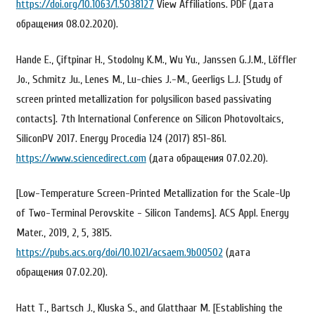
https://doi.org/10.1063/1.5038127
View Affiliations. PDF (дата
обращения 08.02.2020).
Hande E., Çiftpinar H., Stodolny K.M., Wu Yu., Janssen G.J.M., Löffler
Jo., Schmitz Ju., Lenes M., Lu-chies J.-M., Geerligs L.J. [Study of
screen printed metallization for polysilicon based passivating
contacts]. 7th International Conference on Silicon Photovoltaics,
SiliconPV 2017. Energy Procedia 124 (2017) 851-861.
https://www.sciencedirect.com
(дата обращения 07.02.20).
[Low-Temperature Screen-Printed Metallization for the Scale-Up
of Two-Terminal Perovskite - Silicon Tandems]. ACS Appl. Energy
Mater., 2019, 2, 5, 3815.
https://pubs.acs.org/doi/10.1021/acsaem.9b00502
(дата
обращения 07.02.20).
Hatt Т., Bartsch J., Kluska S., and Glatthaar М. [Establishing the