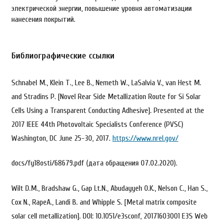
электрической энергии, повышение уровня автоматизации
нанесения покрытий.
Библиографические ссылки
Schnabel М., Klein Т., Lee В., Nemeth W., LaSalvia V., van Hest М.
and Stradins Р. [Novel Rear Side Metallization Route for Si Solar
Cells Using a Transparent Conducting Adhesive]. Presented at the
2017 IEEE 44th Photovoltaic Specialists Conference (PVSC)
Washington, DC June 25-30, 2017.
https://www.nrel.gov/
docs/fy18osti/68679.pdf (дата обращения 07.02.2020).
Wilt D.M., Bradshaw G., Gap Lt.N., Abudayyeh О.K., Nelson C., Han S.,
Cox N., RapeА., Landi В. and Whipple S. [Metal matrix composite
solar cell metallization]. DOI: 10.1051/e3sconf, 20171603001 E3S Web