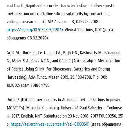
and Luo L. [Rapid and accurate characterization of silver-paste
metallization on crystalline silicon solar cells by contact-end
voltage measurement]. AIP Advances 8, 095225, 2018.
https://doi.org/10.1063/1.5038127
View Affiliations, PDF (дата
обращения 08.02.2020).
Grell М., Dincer С., Le Т., Lauri А., Bajo E.N., Kasimatis M., Barandun
G., Maier S.A., Cass A.E.G., and Güde F. [Autocatalytic Metallization
of Fabrics Using Si Ink, for Biosensors, Batteries and Energy
Harvesting]. Adv. Funct. Mater. 2019, 29, 1804798. 11 р. DOI:
10.1002/adfm.201804798.
Ruflli R. [Fatigue mechanisms in Al-based metal-lizations in power
MOSFETs]. Material chemistry. Université Paul Sabatier - Toulouse
III, 2017. English. NNT Submitted on 23 Nov 2018: 2017TOU30256, 251
р.
https://tel.archives-ouvertes.fr/tel-01933501
(дата обращения