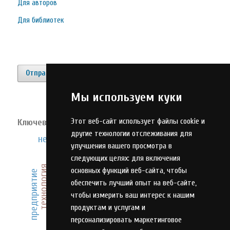
Для авторов
Для библиотек
Отправить материал
Мы используем куки
Этот веб-сайт использует файлы cookie и
Ключевые слова
другие технологии отслеживания для
нейронные сети
конкурентоспособность
улучшения вашего просмотра в
оптимизация
анализ
компетенции
следующих целях:
для включения
инновации
эффективность
охрана труда
технология
инвестиции
основных функций веб-сайта
,
чтобы
предприятие
обеспечить лучший опыт на веб-сайте
,
оружие
проектирование
чтобы измерить ваш интерес к нашим
продуктам и услугам и
управление
адаптация
качество
персонализировать маркетинговое