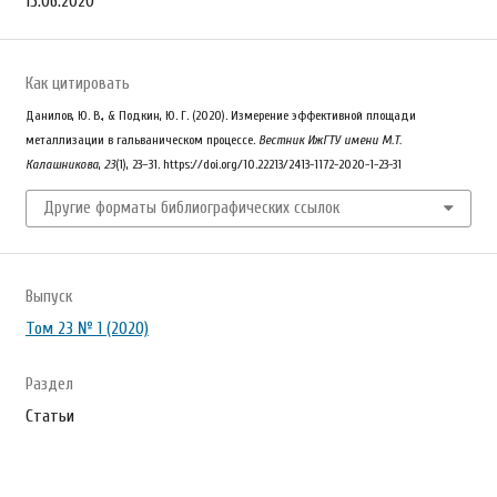
15.06.2020
Как цитировать
Данилов, Ю. В., & Подкин, Ю. Г. (2020). Измерение эффективной площади
металлизации в гальваническом процессе.
Вестник ИжГТУ имени М.Т.
Калашникова
,
23
(1), 23–31. https://doi.org/10.22213/2413-1172-2020-1-23-31
Другие форматы библиографических ссылок
Выпуск
Том 23 № 1 (2020)
Раздел
Статьи