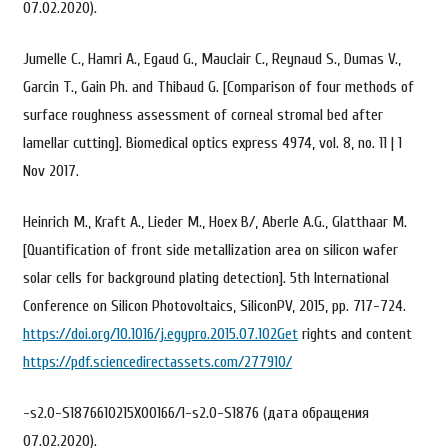
07.02.2020).
Jumelle C., Hamri A., Egaud G., Mauclair C., Reynaud S., Dumas V.,
Garcin T., Gain Ph. and Thibaud G. [Comparison of four methods of
surface roughness assessment of corneal stromal bed after
lamellar cutting]. Biomedical optics express 4974, vol. 8, no. 11 | 1
Nov 2017.
Heinrich M., Kraft A., Lieder M., Hoex B/, Aberle A.G., Glatthaar M.
[Quantification of front side metallization area on silicon wafer
solar cells for background plating detection]. 5th International
Conference on Silicon Photovoltaics, SiliconPV, 2015, pp. 717-724.
https://doi.org/10.1016/j.egypro.2015.07.102Get
rights and content
https://pdf.sciencedirectassets.com/277910/
-s2.0-S1876610215X00166/1-s2.0-S1876 (дата обращения
07.02.2020).