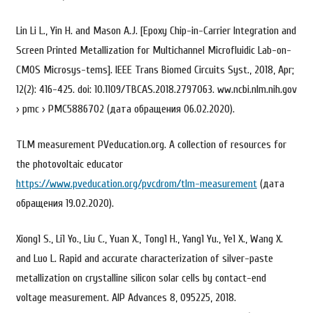
Lin Li L., Yin H. and Mason A.J. [Epoxy Chip-in-Carrier Integration and
Screen Printed Metallization for Multichannel Microfluidic Lab-on-
CMOS Microsys-tems]. IEEE Trans Biomed Circuits Syst., 2018, Apr;
12(2): 416-425. doi: 10.1109/TBCAS.2018.2797063. ww.ncbi.nlm.nih.gov
› pmc › PMC5886702 (дата обращения 06.02.2020).
TLM measurement PVeducation.org. A collection of resources for
the photovoltaic educator
https://www.pveducation.org/pvcdrom/tlm-measurement
(дата
обращения 19.02.2020).
Xiong1 S., Li1 Yo., Liu С., Yuan Х., Tong1 Н., Yang1 Yu., Ye1 Х., Wang Х.
and Luo L. Rapid and accurate characterization of silver-paste
metallization on crystalline silicon solar cells by contact-end
voltage measurement. AIP Advances 8, 095225, 2018.