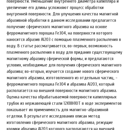
поверхности. Уменьшение внутреннего диаметра капилляра и
увеличение его длины усложняют процесс обработки
внутренней поверхности. Для улучшения качества магнитной
абразивной обработки в данном исследовании предлагается
получение сферического магнитного абразива на основе
ферромагнитного порошка Fe3O4, на поверхности которого
наносится абразив Al2О3 с помощью плазменного распыления в
воду. В статье рассматривается, во-первых, возможность
плазменного распыления в воду для придания существующему
магнитному абразиву сферической формы, и предлагаются
условия, необходимые для получения сферического магнитного
абразива; во-вторых, изучается создание нового сферического
магнитного абразива, изготовленного из отдельных частиц, -
ферромагнитного порошка Fe3O4 и абразива Al2О3, который
располагается на внешней поверхности магнитного абразива.
Оценка качества обрабатываемой поверхности капиллярных
трубок из нержавеющей стали 12Х18Н10Т в ходе экспериментов
показывает их применимость для магнитно-абразивной
отделки. В результате исследования описан метод
изготовления сферического магнитного абразива, режущие
кромки абразива Al2О3 которого располагаются на внешней