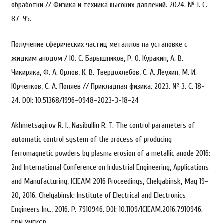
обработки // Физика и техника высоких давлений. 2024. № 1. С.
87-95.
Получение сферических частиц металлов на установке с
жидким анодом / Ю. С. Барышников, Р. О. Куракин, А. В.
Чикиряка, Ф. А. Орлов, К. В. Твердохлебов, С. А. Леухин, М. И.
Юрченков, С. А. Поняев // Прикладная физика. 2023. № 3. С. 18-
24. DOI: 10.51368/1996-0948-2023-3-18-24
Akhmetsagirov R. I., Nasibullin R. T. The control parameters of
automatic control system of the process of producing
ferromagnetic powders by plasma erosion of a metallic anode 2016:
2nd International Conference on Industrial Engineering, Applications
and Manufacturing, ICIEAM 2016 Proceedings, Chelyabinsk, May 19-
20, 2016. Chelyabinsk: Institute of Electrical and Electronics
Engineers Inc., 2016. P. 7910946. DOI: 10.1109/ICIEAM.2016.7910946.