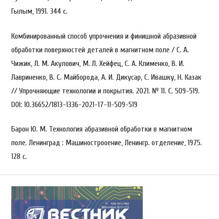
Гылым, 1991. 344 с.
Комбинированный способ упрочнения и финишной абразивной
обработки поверхностей деталей в магнитном поле / С. А.
Чижик, Л. М. Акулович, М. Л. Хейфец, С. А. Клименко, В. И.
Лавриненко, В. С. Майборода, А. И. Дикусар, С. Ивашку, Н. Казак
// Упрочняющие технологии и покрытия. 2021. № 11. С. 509-519.
DOI: 10.36652/1813-1336-2021-17-11-509-519
Барон Ю. М. Технология абразивной обработки в магнитном
поле. Ленинград : Maшинострooeниe, Лeнингp. отделение, 1975.
128 с.