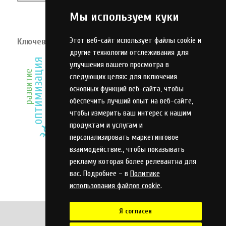
Мы используем куки
Этот веб-сайт использует файлы cookie и
Ключевые слова
другие технологии отслеживания для
эффективность
модель
оптимизация
предприятие
улучшения вашего просмотра в
оценка
адаптация
управление
развитие
система
следующих целях:
для включения
образование
инвестиции
инновации
оружие
основных функций веб-сайта
,
чтобы
обеспечить лучший опыт на веб-сайте
,
анализ
чтобы измерить ваш интерес к нашим
качество
продуктам и услугам и
конкурентоспособность
персонализировать маркетинговое
метод конечных элементов
взаимодействие.
,
чтобы показывать
проектирование
рекламу которая более релевантна для
профессиональное образование
вас. Подробнее – в
Политике
использования файлов cookie
.
Я согласен