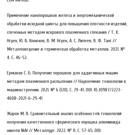
EDN XNFKGB.
Применение нанопорошков железа и энергомеханической
обработки исходной шихты для повышения плотности изделий,
спеченных методом искрового плазменного спекания / Т. Х.
Нгуен, Ю. В. Конюхов, В. М. Нгуен, А. С. Лилеев, В. Ф. Танг //
Металловедение и термическая обработка металлов. 2021. №
4. С. 46-52.
Ермаков С. Б. Получение порошков для аддитивных машин
методом плазменного распыления // Наукоемкие технологии в
машиностроении. 2021. № 6 (120). С. 29-41. DOI: 10.30987/2223-
4608-2021-6-29-41
Жаров М. В. Сравнительный анализ особенностей технологий
получения качественного сферического порошка алюминида
никеля NiAl // Металлург. 2022. № 11. С. 57-65. DOI: