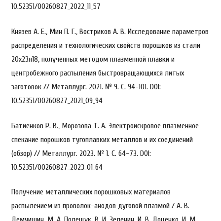
10.52351/00260827_2022_11_57
Князев А. Е., Мин П. Г., Востриков А. В. Исследование параметров
распределения и технологических свойств порошков из стали
20х23н18, полученных методом плазменной плавки и
центробежного распыления быстровращающихся литых
заготовок // Металлург. 2021. № 9. С. 94-101. DOI:
10.52351/00260827_2021_09_94
Батиенков Р. В., Морозова Т. А. Электроискровое плазменное
спекание порошков тугоплавких металлов и их соединений
(обзор) // Металлург. 2023. № 1. С. 64-73. DOI:
10.52351/00260827_2023_01_64
Получение металлических порошковых материалов
распылением из проволок-анодов дуговой плазмой / А. В.
Демчишин, М. А. Полещук, В. И. Зеленин, И. В. Доценко, И. М.