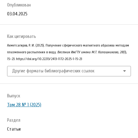
Опубликован
03.04.2025
Как цитировать
Ахметсагиров, Р. И. (2025). Получение сферического магнитного абразива методом
плазменного распыления в воду.
Вестник ИжГТУ имени М.Т. Калашникова
,
28
(1),
15–23. https://doi.org/10.22213/2413-1172-2025-1-15-23
Другие форматы библиографических ссылок
Выпуск
Том 28 № 1 (2025)
Раздел
Статьи