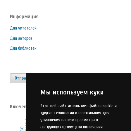
Информация
Для читателей
Для авторов
Для библиотек
Отправить материал
Мы используем куки
Этот веб-сайт использует файлы cookie и
Ключевые слова
другие технологии отслеживания для
система
управление
улучшения вашего просмотра в
анализ
алгоритм
следующих целях:
для включения