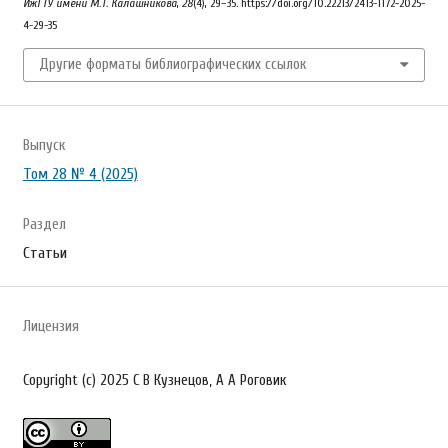
ИжГТУ имени М.Т. Калашникова
,
28
(4), 29–35. https://doi.org/10.22213/2413-1172-2025-
4-29-35
Другие форматы библиографических ссылок
Выпуск
Том 28 № 4 (2025)
Раздел
Статьи
Лицензия
Copyright (c) 2025 С В Кузнецов, А А Роговик