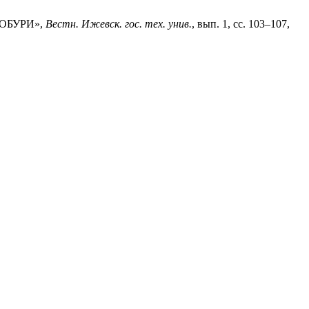
ДОБУРИ»,
Вестн. Ижевск. гос. тех. унив.
, вып. 1, сс. 103–107,