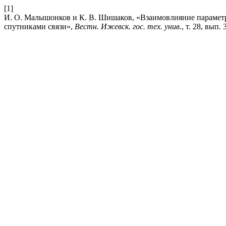
[1]
И. О. Малышонков и К. В. Шишаков, «Взаимовлияние парамет
спутниками связи»,
Вестн. Ижевск. гос. тех. унив.
, т. 28, вып. 