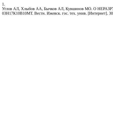
1.
Углов АЛ, Хлыбов АА, Бычков АЛ, Кувшинов МО. 
03Н17К10В10МТ. Вестн. Ижевск. гос. тех. унив. [Интернет]. 30 дека