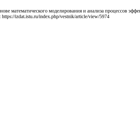
ве математического моделирования и анализа процессов эффекти
tps://izdat.istu.ru/index.php/vestnik/article/view/5974