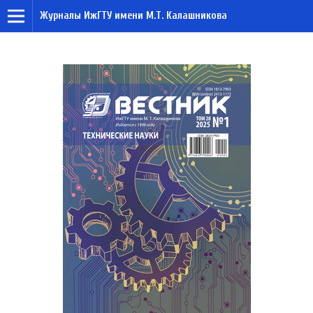
Журналы ИжГТУ имени М.Т. Калашникова