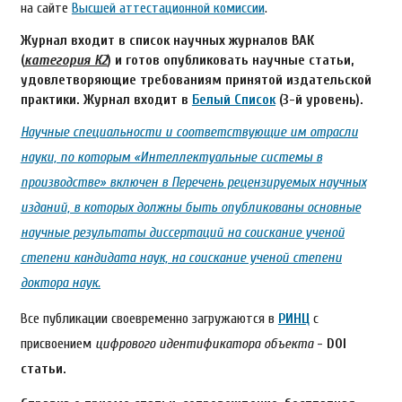
на сайте
Высшей аттестационной комиссии
.
Журнал входит в список научных журналов ВАК
(
категория К2
) и готов опубликовать научные статьи,
удовлетворяющие требованиям принятой издательской
практики. Журнал входит в
Белый Список
(3-й уровень).
Научные специальности и соответствующие им отрасли
науки, по которым «Интеллектуальные системы в
производстве» включен в Перечень рецензируемых научных
изданий, в которых должны быть опубликованы основные
научные результаты диссертаций на соискание ученой
степени кандидата наук, на соискание ученой степени
доктора наук.
Все публикации своевременно загружаются в
РИНЦ
с
присвоением
цифрового идентификатора объекта
- DOI
статьи.