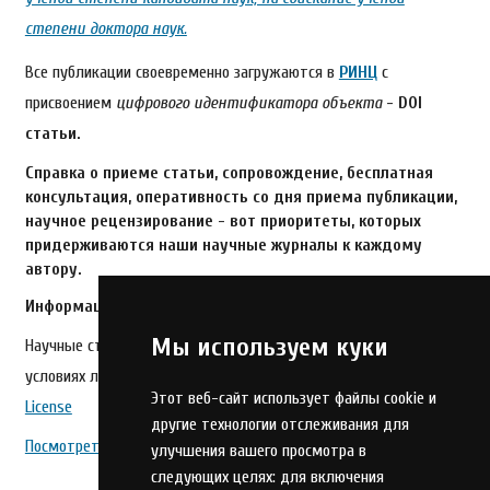
степени доктора наук.
Все публикации своевременно загружаются в
РИНЦ
с
присвоением
цифрового идентификатора объекта
-
DOI
статьи.
Справка о приеме статьи, сопровождение, бесплатная
консультация, оперативность со дня приема публикации,
научное рецензирование -
вот приоритеты, которых
придерживаются наши научные журналы к каждому
автору.
Информация о лицензии и авторских правах
Мы используем куки
Научные статьи, публикуемые в журнале, доступны на
условиях лицензии
Creative Commons Attribution 4.0 International
Этот веб-сайт использует файлы cookie и
License
другие технологии отслеживания для
Посмотреть журнал
Текущий выпуск
улучшения вашего просмотра в
следующих целях:
для включения