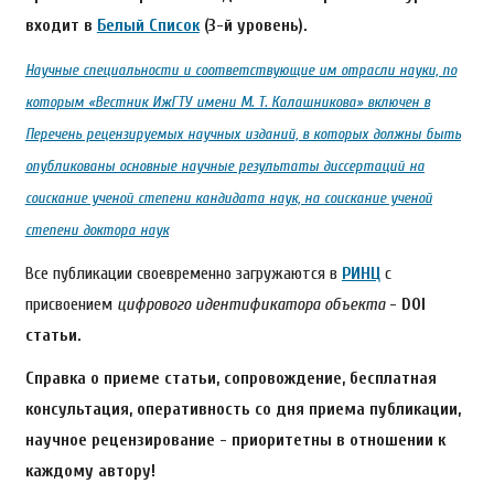
входит в
Белый Список
(3-й уровень).
Научные специальности и соответствующие им отрасли науки, по
которым «Вестник ИжГТУ имени М. Т. Калашникова» включен в
Перечень рецензируемых научных изданий, в которых должны быть
опубликованы основные научные результаты диссертаций на
соискание ученой степени кандидата наук, на соискание ученой
степени доктора наук
Все публикации своевременно загружаются в
РИНЦ
с
присвоением
цифрового идентификатора объекта
- DOI
статьи.
Справка о приеме статьи, сопровождение, бесплатная
консультация, оперативность со дня приема публикации,
научное рецензирование - приоритетны в отношении к
каждому автору!