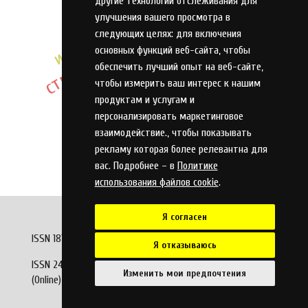
модель
другие технологии отслеживания для
идентификация
стрелковый тренажер
улучшения вашего просмотра в
проектирование
анализ
принятие решений
следующих целях:
для включения
управление
автоматизация
основных функций веб-сайта
,
чтобы
оптимизация
обеспечить лучший опыт на веб-сайте
,
погрешность
классификация
чтобы измерить ваш интерес к нашим
алгоритм
база данных
продуктам и услугам и
персонализировать маркетинговое
взаимодействие.
,
чтобы показывать
рекламу которая более релевантна для
вас. Подробнее – в
Политике
использования файлов cookie
.
Я согласен
ISSN 1813-7911 (Print)
Я отказываюсь
ISSN 2410-9304
Изменить мои предпочтения
(Online)