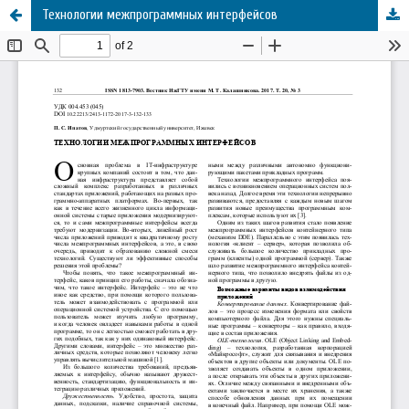
Технологии межпрограммных интерфейсов