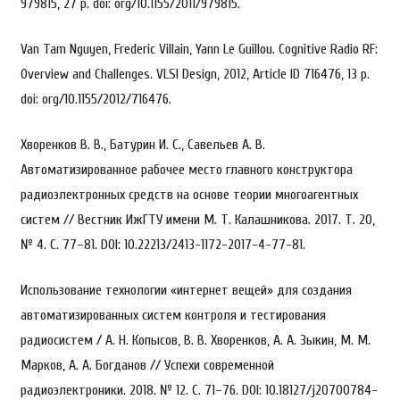
979815, 27 p. doi: org/10.1155/2011/979815.
Van Tam Nguyen, Frederic Villain, Yann Le Guillou. Cognitive Radio RF:
Overview and Challenges. VLSI Design, 2012, Article ID 716476, 13 p.
doi: org/10.1155/2012/716476.
Хворенков В. В., Батурин И. С., Савельев А. В.
Автоматизированное рабочее место главного конструктора
радиоэлектронных средств на основе теории многоагентных
систем // Вестник ИжГТУ имени М. Т. Калашникова. 2017. Т. 20,
№ 4. С. 77–81. DOI: 10.22213/2413-1172-2017-4-77-81.
Использование технологии «интернет вещей» для создания
автоматизированных систем контроля и тестирования
радиосистем / А. Н. Копысов, В. В. Хворенков, А. А. Зыкин, М. М.
Марков, А. А. Богданов // Успехи современной
радиоэлектроники. 2018. № 12. С. 71–76. DOI: 10.18127/j20700784-