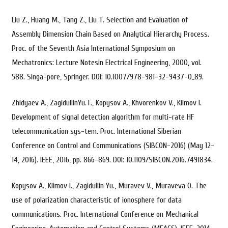
Liu Z., Huang M., Tang Z., Liu T. Selection and Evaluation of
Assembly Dimension Chain Based on Analytical Hierarchy Process.
Proc. of the Seventh Asia International Symposium on
Mechatronics: Lecture Notesin Electrical Engineering, 2000, vol.
588. Singa-pore, Springer. DOI: 10.1007/978-981-32-9437-0_89.
Zhidyaev A., ZagidullinYu.T., Kopysov A., Khvorenkov V., Klimov I.
Development of signal detection algorithm for multi-rate HF
telecommunication sys-tem. Proc. International Siberian
Conference on Control and Communications (SIBCON-2016) (May 12-
14, 2016). IEEE, 2016, pp. 866-869. DOI: 10.1109/SIBCON.2016.7491834.
Kopysov A., Klimov I., Zagidullin Yu., Muravev V., Muraveva O. The
use of polarization characteristic of ionosphere for data
communications. Proc. International Conference on Mechanical