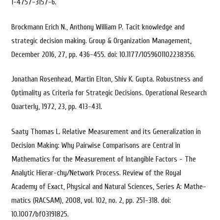
1-4757-3157-6.
Brockmann Erich N., Anthony William P. Tacit knowledge and
strategic decision making. Group & Organization Management,
December 2016, 27, pp. 436-455. doi: 10.1177/1059601102238356.
Jonathan Rosenhead, Martin Elton, Shiv K. Gupta. Robustness and
Optimality as Criteria for Strategic Decisions. Operational Research
Quarterly, 1972, 23, pp. 413-431.
Saaty Thomas L. Relative Measurement and its Generalization in
Decision Making: Why Pairwise Comparisons are Central in
Mathematics for the Measurement of Intangible Factors - The
Analytic Hierar-chy/Network Process. Review of the Royal
Academy of Exact, Physical and Natural Sciences, Series A: Mathe-
matics (RACSAM), 2008, vol. 102, no. 2, pp. 251-318. doi:
10.1007/bf03191825.