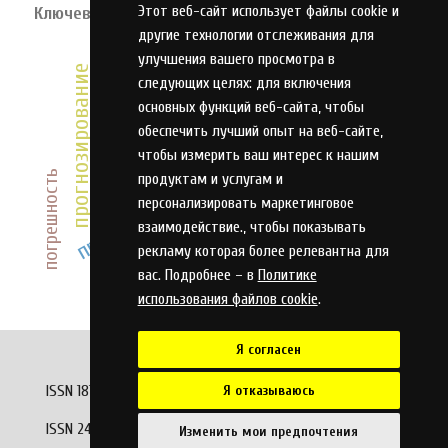
Этот веб-сайт использует файлы cookie и
Ключевые слова
другие технологии отслеживания для
системный подход
улучшения вашего просмотра в
инновации
инвестиции
прогнозирование
адаптация
следующих целях:
для включения
оптимизация
основных функций веб-сайта
,
чтобы
эффективность
управление
обеспечить лучший опыт на веб-сайте
,
модель
алгоритм
оружие
анализ
чтобы измерить ваш интерес к нашим
развитие
качество
погрешность
продуктам и услугам и
проектирование
оценка
компетенции
система
персонализировать маркетинговое
охлаждение
взаимодействие.
,
чтобы показывать
рекламу которая более релевантна для
вас. Подробнее – в
Политике
использования файлов cookie
.
Я согласен
Я отказываюсь
ISSN 1813-7903 (Print)
ISSN 2413-1172 (Online)
Изменить мои предпочтения