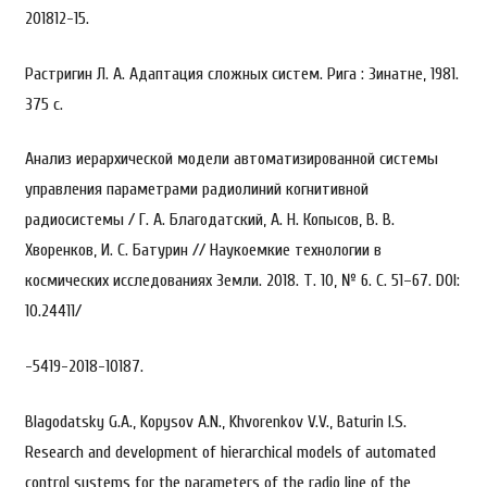
201812-15.
Растригин Л. А. Адаптация сложных систем. Рига : Зинатне, 1981.
375 с.
Анализ иерархической модели автоматизированной системы
управления параметрами радиолиний когнитивной
радиосистемы / Г. А. Благодатский, А. Н. Копысов, В. В.
Хворенков, И. С. Батурин // Наукоемкие технологии в
космических исследованиях Земли. 2018. Т. 10, № 6. С. 51–67. DOI:
10.24411/
-5419-2018-10187.
Blagodatsky G.A., Kopysov A.N., Khvorenkov V.V., Baturin I.S.
Research and development of hierarchical models of automated
control systems for the parameters of the radio line of the