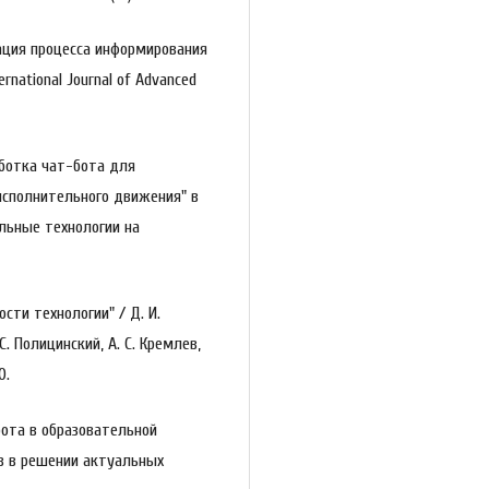
изация процесса информирования
rnational Journal of Advanced
работка чат-бота для
исполнительного движения" в
льные технологии на
сти технологии" / Д. И.
 С. Полицинский, А. С. Кремлев,
0.
-бота в образовательной
в в решении актуальных