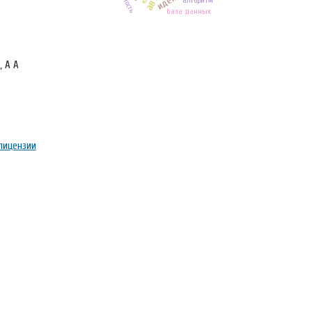
алгоритм
база данных
, А А
лицензии