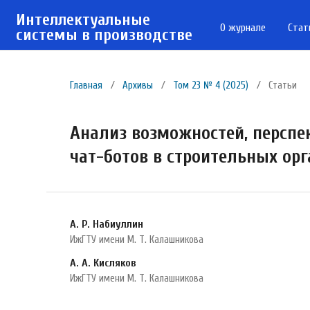
Интеллектуальные
О журнале
Стат
системы в производстве
Главная
/
Архивы
/
Том 23 № 4 (2025)
/
Статьи
Анализ возможностей, перспе
чат-ботов в строительных ор
А. Р. Набиуллин
ИжГТУ имени М. Т. Калашникова
А. А. Кисляков
ИжГТУ имени М. Т. Калашникова