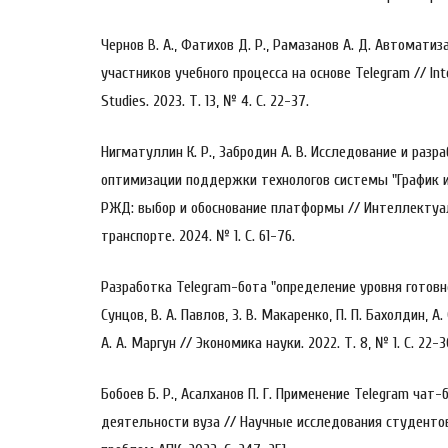
Чернов В. А., Фатихов Д. Р., Рамазанов А. Д. Автомат
участников учебного процесса на основе Telegram // Inte
Studies. 2023. Т. 13, № 4. С. 22-37.
Нигматуллин К. Р., Забродин А. В. Исследование и раз
оптимизации поддержки технологов системы "График 
РЖД: выбор и обоснование платформы // Интеллектуа
транспорте. 2024. № 1. С. 61-76.
Разработка Telegram-бота "определение уровня готовно
Сунцов, В. А. Павлов, З. В. Макаренко, П. П. Бахолдин, А.
А. А. Маргун // Экономика науки. 2022. Т. 8, № 1. С. 22-3
Бобоев Б. Р., Асалханов П. Г. Применение Telegram чат
деятельности вуза // Научные исследования студенто