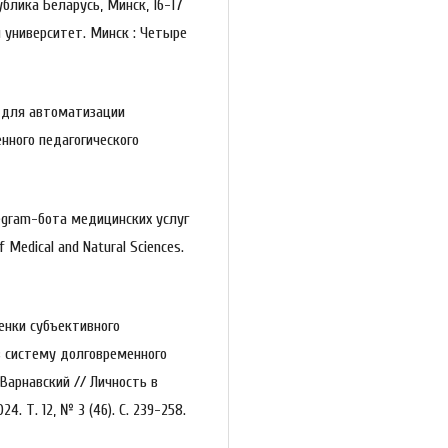
ублика Беларусь, Минск, 16-17
й университет. Минск : Четыре
а для автоматизации
нного педагогического
elegram-бота медицинских услуг
 Medical and Natural Sciences.
енки субъективного
в систему долговременного
Н. Варнавский // Личность в
. Т. 12, № 3 (46). С. 239-258.