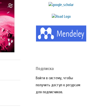
Подписка
Войти в систему, чтобы
получить доступ к ресурсам
для подписчиков.