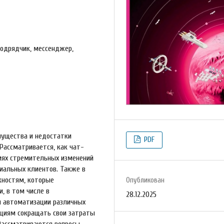
 подрядчик, мессенджер,
мущества и недостатки
PDF
 Рассматривается, как чат-
иях стремительных изменений
циальных клиентов. Также в
жностям, которые
Опубликован
, в том числе в
28.12.2025
м автоматизации различных
ациям сокращать свои затраты