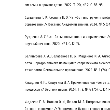
системы в производстве. 2022. Т. 20, № 2. С. 86-95.
Суздалева Г. Р., Соснина П. О. Чат-бот инструмент ци
образовании // Вестник Академии знаний. 2024. № 5 (64)
Рудченко А. С. Чат-боты: возможности и применение
научный вестник. 2020. № 1. С. 12-15.
Валинурова А. А., Балабанова Н. В., Маценков И. А. Ал
бота - продуктивного помощника современного бизнес
технологии. Региональное приложение. 2023. № 2 (74). С
Какаулин Н. Р., Кашутина И. А. Применение чат-ботов 
процессов // Вестник науки. 2024. Т. 2, № 6 (75). С. 1541
Фадеева Е. А., Волков О. И., Лютов М. А. Цифровые инн
ботов в экономике // Экономика и бизнес: теория и практи