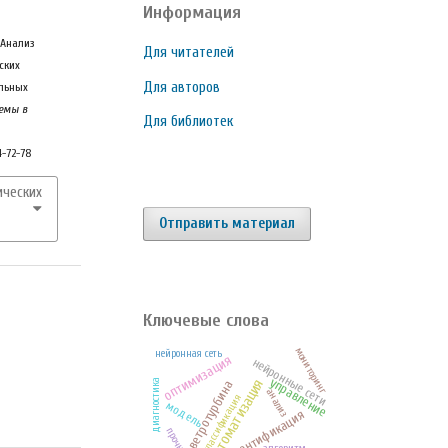
Информация
. Анализ
Для читателей
ских
Для авторов
ельных
емы в
Для библиотек
4-72-78
ческих
Отправить материал
Ключевые слова
мониторинг
нейронная сеть
оптимизация
нейронные сети
управление
автоматизация
диагностика
ветротурбина
анализ
классификация
модель
идентификация
прочность