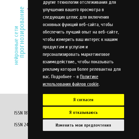
другие технологии отслеживания для
инвестиции
надежность
управление
инновации
прогнозирование
улучшения вашего просмотра в
эффективность
моделирование
следующих целях:
для включения
система
анализ
охлаждение
основных функций веб-сайта
,
чтобы
планетарная передача
нейронные сети
обеспечить лучший опыт на веб-сайте
,
качество
проектирование
чтобы измерить ваш интерес к нашим
адаптация
продуктам и услугам и
персонализировать маркетинговое
модель
компетенции
взаимодействие.
,
чтобы показывать
рекламу которая более релевантна для
вас. Подробнее – в
Политике
использования файлов cookie
.
Я согласен
Я отказываюсь
ISSN 1813-7903 (Print)
ISSN 2413-1172 (Online)
Изменить мои предпочтения