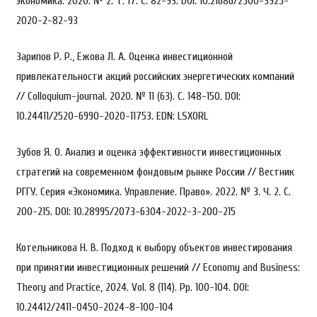
экономика. 2020. № 2. Т. 17. С. 82-93. DOI: 10.21686/2500-3925-
2020-2-82-93
Зарипов Р. Р., Ежова Л. А. Оценка инвестиционной
привлекательности акций российских энергетических компаний
// Colloquium-journal. 2020. № 11 (63). С. 148-150. DOI:
10.24411/2520-6990-2020-11753. EDN: LSXORL
Зубов Я. О. Анализ и оценка эффективности инвестиционных
стратегий на современном фондовым рынке России // Вестник
РГГУ. Серия «Экономика. Управление. Право». 2022. № 3. Ч. 2. С.
200-215. DOI: 10.28995/2073-6304-2022-3-200-215
Котельникова Н. В. Подход к выбору объектов инвестирования
при принятии инвестиционных решений // Economy and Business:
Theory and Practice, 2024. Vol. 8 (114). Pp. 100-104. DOI:
10.24412/2411-0450-2024-8-100-104