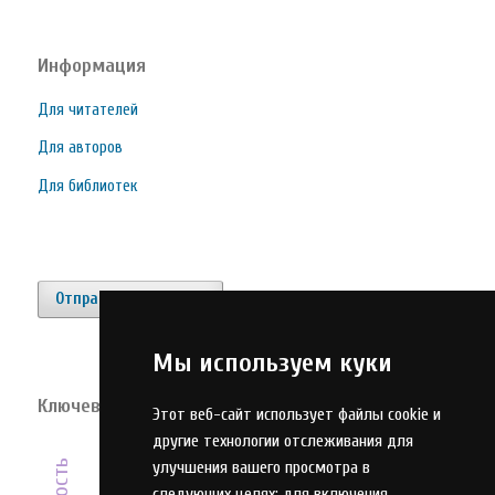
Информация
Для читателей
Для авторов
Для библиотек
Отправить материал
Мы используем куки
Ключевые слова
Этот веб-сайт использует файлы cookie и
персонал
диверсификация
цифровизация
другие технологии отслеживания для
улучшения вашего просмотра в
следующих целях:
для включения