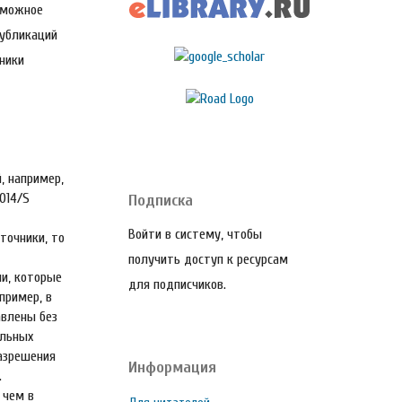
зможное
публикаций
ники
, например,
014/S
Подписка
Войти в систему, чтобы
точники, то
получить доступ к ресурсам
ии, которые
для подписчиков.
пример, в
авлены без
альных
разрешения
Информация
.
 чем в