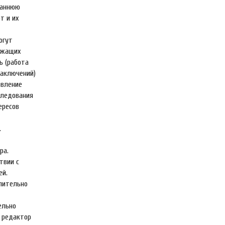
раннюю
т и их
огут
ежащих
ь (работа
заключений)
явление
следования
ересов
.
ра.
твии с
ей.
лительно
ельно
и редактор