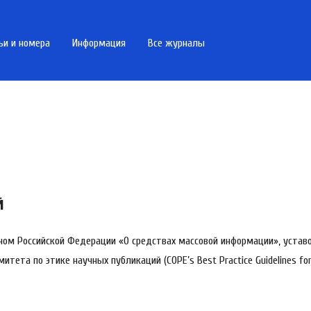
ьи и номера
Информация
Все журналы
й
ном Российской Федерации «О средствах массовой информации», устав
ета по этике научных публикаций (COPE’s Best Practice Guidelines for