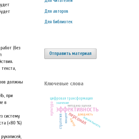
Для читателей
будет
будет
Для авторов
Для библиотек
работ (без
Отправить материал
л
йствия.
 текста,
оров должны
Ключевые слова
ЧЬ, при
цифровая трансформация
ие в
значение
культура
методика оценки
эффективность
персонал
доходность
концепт
ез систему
стратегия
волатильность
корпус
ста (<80 %)
 рукописей,