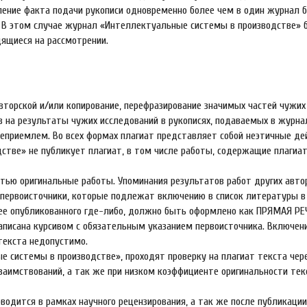
ение факта подачи рукописи одновременно более чем в один журнал 
. В этом случае журнал «Интеллектуальные системы в производстве» 
дящиеся на рассмотрении.
вторской и/или копирование, перефразирование значимых частей чужих 
ав на результаты чужих исследований в рукописях, подаваемых в журна
еприемлем. Во всех формах плагиат представляет собой неэтичные де
тве» не публикует плагиат, в том числе работы, содержащие плагиат
тью оригинальные работы. Упоминания результатов работ других авт
первоисточники, которые подлежат включению в список литературы в
нее опубликованного где-либо, должно быть оформлено как ПРЯМАЯ РЕ
аписана курсивом с обязательным указанием первоисточника. Включен
текста недопустимо.
е системы в производстве», проходят проверку на плагиат текста чер
аимствований, а так же при низком коэффициенте оригинальности тек
водится в рамках научного рецензирования, а так же после публикации