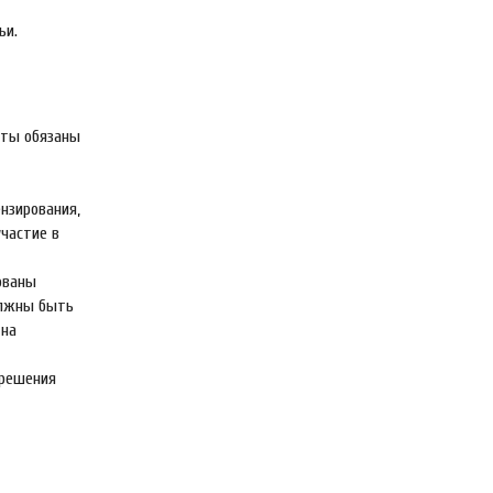
ьи.
нты обязаны
нзирования,
частие в
ованы
олжны быть
 на
зрешения