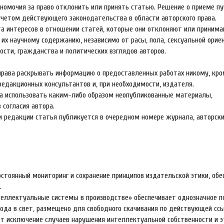
номочия за право отклонить или принять статью. Решение о приеме п
учетом действующего законодательства в области авторского права.
а интересов в отношении статей, которые они отклоняют или принима
их научному содержанию, независимо от расы, пола, сексуальной орие
сти, гражданства и политических взглядов авторов.
права раскрывать информацию о предоставленных работах никому, кр
редакционных консультантов и, при необходимости, издателя.
ва использовать каким-либо образом неопубликованные материалы,
 согласия автора.
и редакции статья публикуется в очередном номере журнала, авторски
стоянный мониторинг и сохранение принципов издательской этики, обе
.
теллектуальные системы в производстве» обеспечивает однозначное 
ода в свет, размещено для свободного скачивания по действующей сс
т исключение случаев нарушения интеллектуальной собственности и э