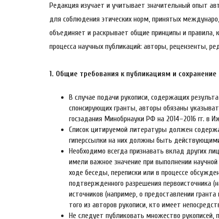
Редакция изучает и учитывает значительный опыт а
для соблюдения этических норм, принятых междунаро
объединяет и раскрывает общие принципы и правила,
процесса научных публикаций: авторы, рецензенты, ре
1. Общие требования к публикациям и сохранение
В случае подачи рукописи, содержащих результ
спонсирующих гранты, авторы обязаны указывать
госзадания Минобрнауки РФ на 2014–2016 гг. в 
Список цитируемой литературы должен содержат
гиперссылки на них должны быть действующим
Необходимо всегда признавать вклад других ли
имели важное значение при выполнении научной 
ходе беседы, переписки или в процессе обсужд
подтвержденного разрешения первоисточника (н
источников (например, о предоставлении гранта
того из авторов рукописи, кто имеет непосред
Не следует публиковать множество рукописей, 