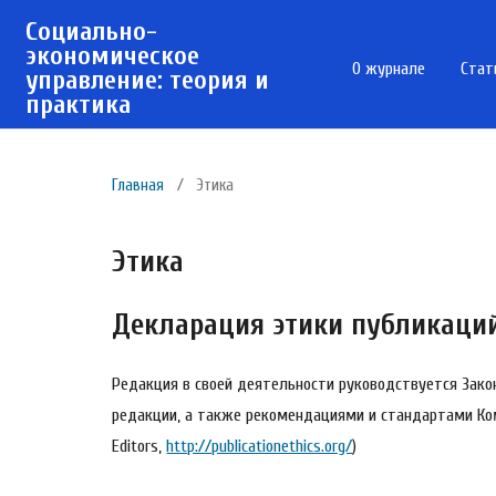
Социально-
экономическое
О журнале
Стат
управление: теория и
практика
Главная
/
Этика
Этика
Декларация этики публикаци
Редакция в своей деятельности руководствуется Зако
редакции, а также рекомендациями и стандартами Комит
Editors,
http://publicationethics.org/
)