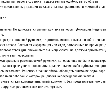
бликованная работа содержат существенные ошибки, автор обязан
 же представить редакции доказательства правильности исходной стат
нтов.
вными. Не допускается личная критика авторов публикации. Рецензе
но.
 предоставленной рукописи, не должны использоваться в собственных
асия автора. Закрытая информация или идеи, полученные во время реце
пользоваться для личной выгоды. Рецензенты не должны принимать у
 лично заинтересованы.
атериалы в рецензируемой рукописи, которые еще не были процитир
нты, которые уже использовались ранее в каких-либо публикациях, д
ем источника. Рецензент также обязан обращать внимание редактора
ибо иной работой, с которой рецензент непосредственно знаком.
матривается как конфиденциальный документ. Без предварительного ра
 с другими рецензентами или экспертами.