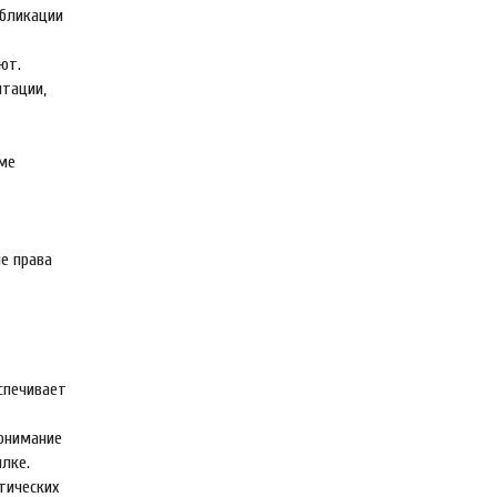
убликации
ют.
нтации,
оме
е права
спечивает
понимание
ылке.
тических