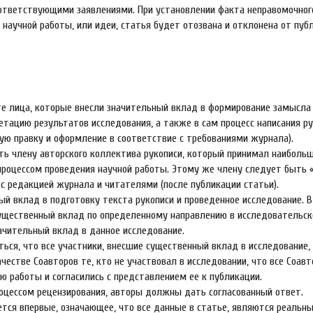
оответствующими заявлениями. При установлении факта неправомочног
 научной работы, или идеи, статья будет отозвана и отклонена от пуб
е лица, которые внесли значительный вклад в формирование замысла
етацию результатов исследования, а также в сам процесс написания ру
ую правку и оформление в соответствие с требованиями журнала).
ть члену авторского коллектива рукописи, который принимал наиболь
 процессом проведения научной работы. Этому же члену следует быть
с редакцией журнала и читателями (после публикации статьи).
ый вклад в подготовку текста рукописи и проведенное исследование. В
 существенный вклад по определенному направлению в исследовательск
ачительный вклад в данное исследование.
ься, что все участники, внесшие существенный вклад в исследование,
честве Соавторов те, кто не участвовал в исследовании, что все Соав
ю работы и согласились с представлением ее к публикации.
процессом рецензирования, авторы должны дать согласованный ответ.
ется впервые, означающее, что все данные в статье, являются реальн