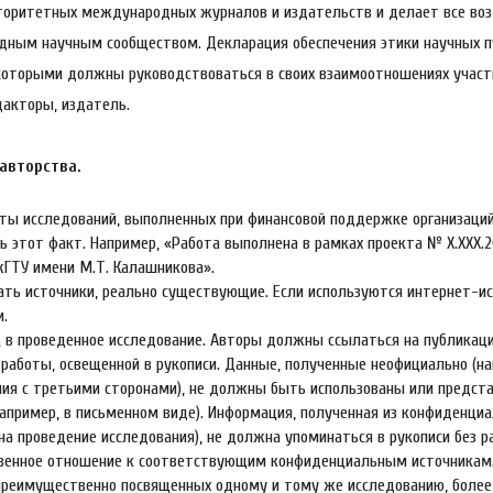
вторитетных международных журналов и издательств и делает все во
дным научным сообществом. Декларация обеспечения этики научных 
 которыми должны руководствоваться в своих взаимоотношениях участ
дакторы, издатель.
 авторства.
аты исследований, выполненных при финансовой поддержке организаций
 этот факт. Например, «Работа выполнена в рамках проекта № X.XXX.2
ИжГТУ имени М.Т. Калашникова».
ь источники, реально существующие. Если используются интернет-ис
и.
ц в проведенное исследование. Авторы должны ссылаться на публикац
работы, освещенной в рукописи. Данные, полученные неофициально (на
ения с третьими сторонами), не должны быть использованы или предст
апример, в письменном виде). Информация, полученная из конфиденци
 на проведение исследования), не должна упоминаться в рукописи без 
ственное отношение к соответствующим конфиденциальным источникам
преимущественно посвященных одному и тому же исследованию, более