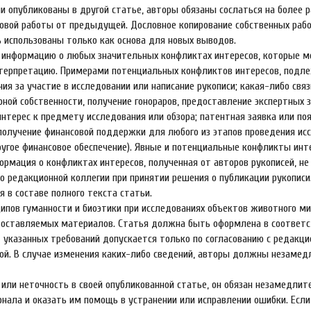
и опубликованы в другой статье, авторы обязаны сослаться на более 
новой работы от предыдущей. Дословное копирование собственных рабо
 использованы только как основа для новых выводов.
 информацию о любых значительных конфликтах интересов, которые м
интерпретацию. Примерами потенциальных конфликтов интересов, подл
я за участие в исследовании или написание рукописи; какая-либо связ
рной собственности, получение гонораров, предоставление экспертных 
нтерес к предмету исследования или обзора; патентная заявка или по
 получение финансовой поддержки для любого из этапов проведения ис
другое финансовое обеспечение). Явные и потенциальные конфликты инт
мация о конфликтах интересов, полученная от авторов рукописей, не
о редакционной коллегии при принятии решения о публикации рукописи
 в составе полного текста статьи.
ипов гуманности и биоэтики при исследованиях объектов животного ми
доставляемых материалов. Статья должна быть оформлена в соответс
 указанных требований допускается только по согласованию с редакци
ой. В случае изменения каких-либо сведений, авторы должны незамед
или неточность в своей опубликованной статье, он обязан незамедлит
нала и оказать им помощь в устранении или исправлении ошибки. Есл