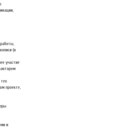
о
ликации,
 работы,
кописи (в
шее участие
 «автором
 тех
ом проекте,
торы
ыми и