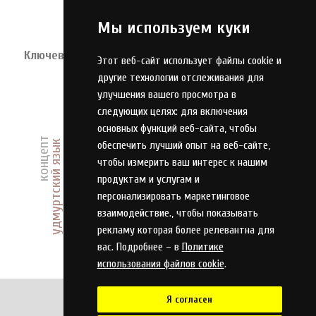
Мы используем куки
Ключевые слова
Этот веб-сайт использует файлы cookie и
эпитетный комплекс
другие технологии отслеживания для
доходность
улучшения вашего просмотра в
Марина Цветаева
персонал
следующих целях:
для включения
культура
основных функций веб-сайта
,
чтобы
идиостиль
концепт
удмуртский язык
обеспечить лучший опыт на веб-сайте
,
стратегия
корпус
чтобы измерить ваш интерес к нашим
продуктам и услугам и
значение
эпитетация
персонализировать маркетинговое
взаимодействие.
,
чтобы показывать
русские летописи
методика оценки
рекламу которая более релевантна для
вас. Подробнее – в
Политике
использования файлов cookie
.
Я согласен