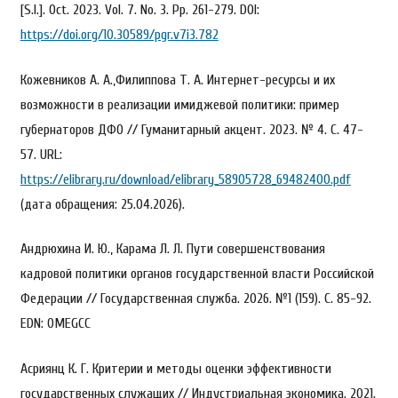
[S.l.]. Oct. 2023. Vol. 7. No. 3. Pp. 261-279. DOI:
https://doi.org/10.30589/pgr.v7i3.782
Кожевников А. А.,Филиппова Т. А. Интернет-ресурсы и их
возможности в реализации имиджевой политики: пример
губернаторов ДФО // Гуманитарный акцент. 2023. № 4. С. 47-
57. URL:
https://elibrary.ru/download/elibrary_58905728_69482400.pdf
(дата обращения: 25.04.2026).
Андрюхина И. Ю., Карама Л. Л. Пути совершенствования
кадровой политики органов государственной власти Российской
Федерации // Государственная служба. 2026. №1 (159). С. 85-92.
EDN: OMEGCC
Асриянц К. Г. Критерии и методы оценки эффективности
государственных служащих // Индустриальная экономика. 2021.