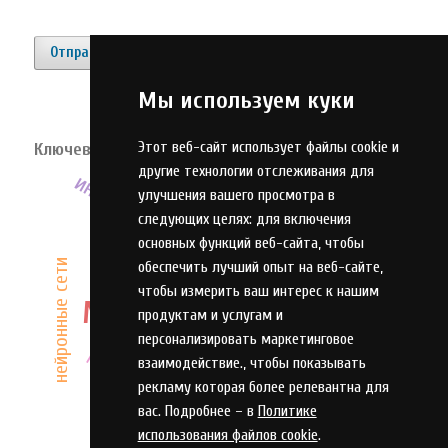
Отправить материал
Мы используем куки
Этот веб-сайт использует файлы cookie и
Ключевые слова
другие технологии отслеживания для
инновационная деятельность
инвестиции
технология
улучшения вашего просмотра в
управление
адаптация
следующих целях:
для включения
качество
система
основных функций веб-сайта
,
чтобы
анализ
модель
нейронные сети
обеспечить лучший опыт на веб-сайте
,
оружие
чтобы измерить ваш интерес к нашим
моделирование
продуктам и услугам и
оптимизация
компетенции
персонализировать маркетинговое
оценка
развитие
проектирование
взаимодействие.
,
чтобы показывать
рекламу которая более релевантна для
вас. Подробнее – в
Политике
использования файлов cookie
.