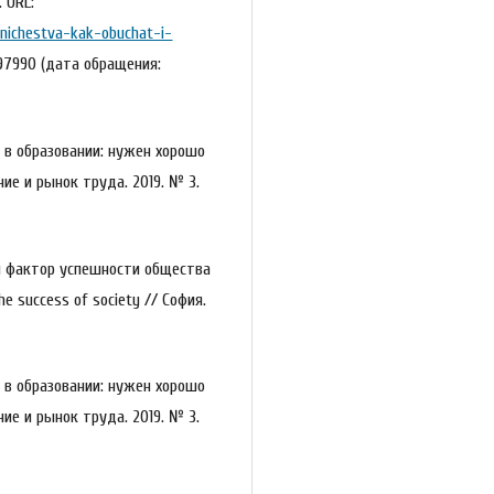
 URL:
vnichestva-kak-obuchat-i-
97990 (дата обращения:
во в образовании: нужен хорошо
ие и рынок труда. 2019. № 3.
ый фактор успешности общества
 the success of society // София.
во в образовании: нужен хорошо
ие и рынок труда. 2019. № 3.