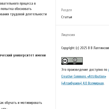
овательного процесса в
 попытка обосновать
Раздел
ования трудовой деятельности
Статьи
Лицензия
Copyright (c) 2025 В В Лаптински
ический университет имени
Это произведение доступно по
Creative Commons «Attribution»
(«Атрибуция») 4.0 Всемирная
.
Как обучать и мотивировать