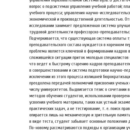
вопрос о подсистемах управления учебной работой; пл
учебного процесса; управления научно-исследовательс
экономической и производственной деятельностью. От
исследовании занимает предложенная система улучш
трудовой деятельности профессорско-преподавательск
Подчеркивается, что существующая система оплаты т
преподавательского состава нуждается в коренном пер
проблема является ключевой в формировании кадров 
сложившейся ситуации приток молодых специалистов
что ведет к быстрому старению кадров преподавате
в совершенствовании и система подготовки научно-пед
исключении из этого процесса излишней бюрократизац
преодолена передачей полномочий присвоения ученых 
числу университетов. Выдвигается тезис о сочетании 
методов обучения студентов, использовании провере
усвоения учебного материала, таких как устный экзам
практических задач, а не тестирование, т. е. поиск пр
опирается лишь на механическую и зрительную память.
в виде теста, студент забывает основные положения 
По-новому рассматриваются подходы к организации уче