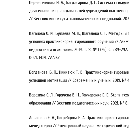
Перевозчикова Н. А., Багдасарова Д. Г. Система стиму
деятельности преподавателей учреждений высшего пр
// Вестник института экономических исследований. 2022
Ваганова О. И., Булаева М. Н., Шагалова О. Г. Методы и
условиях практико-ориентированного обучения // Азим
педагогика и психология. 2019. Т. 8, № 1 (26). С. 289-292
0071. EDN: ZAAIXZ
Богданова, В. П., Никитюк Т. В. Практико-ориентирован
успешной мотивации // Современный ученый. 2019. № 4. 
Березина С. Л., Горячева В. Н., Гончаренко Е. Е. Stem-т
образовании // Вестник педагогических наук. 2021. № 8.
Асташова Е. А., Погребцова Е. А. Практико-ориентиров
менеджеров // Электронный научно-методический журна