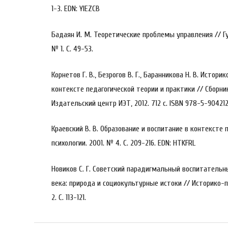
1-3. EDN: YIEZCB
Бадаян И. М. Теоретические проблемы управления // Г
№ 1. С. 49-53.
Корнетов Г. В., Безрогов В. Г., Баранникова Н. В. Истор
контексте педагогической теории и практики // Сборни
Издательский центр ИЭТ, 2012. 712 с. ISBN 978-5-90421
Краевский В. В. Образование и воспитание в контексте 
психологии. 2001. № 4. С. 209-216. EDN: HTKFRL
Новиков С. Г. Советский парадигмальный воспитательн
века: природа и социокультурные истоки // Историко-п
2. С. 113-121.