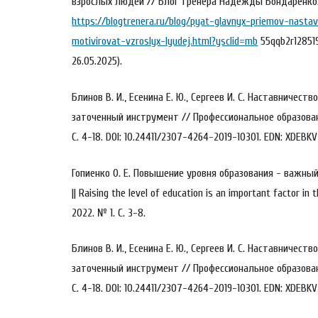
взрослых людей // Блог тренера Надежды Бондаренко.
https://blogtrenera.ru/blog/pyat-glavnyx-priemov-nasta
motivirovat-vzroslyx-lyudej.html?ysclid=mb
55qqb2r12851
26.05.2025).
Блинов В. И., Есенина Е. Ю., Сергеев И. С. Наставничест
заточенный инструмент // Профессиональное образован
С. 4-18. DOI: 10.24411/2307-4264-2019-10301. EDN: XDEBKV
Гопиенко О. Е. Повышение уровня образования - важн
|| Raising the level of education is an important factor in
2022. № 1. С. 3-8.
Блинов В. И., Есенина Е. Ю., Сергеев И. С. Наставничест
заточенный инструмент // Профессиональное образован
С. 4-18. DOI: 10.24411/2307-4264-2019-10301. EDN: XDEBKV