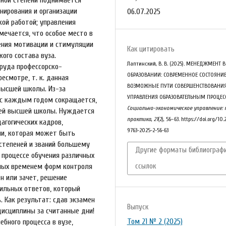
анирования и организации
06.07.2025
кой работой; управления
мечается, что особое место в
ения мотивации и стимуляции
Как цитировать
ого состава вуза.
Лаптинский, В. В. (2025). МЕНЕДЖМЕНТ В
руда профессорско-
ОБРАЗОВАНИИ: СОВРЕМЕННОЕ СОСТОЯНИЕ
есмотре, т. к. данная
ВОЗМОЖНЫЕ ПУТИ СОВЕРШЕНСТВОВАНИ
высшей школы. Из-за
УПРАВЛЕНИЯ ОБРАЗОВАТЕЛЬНЫМ ПРОЦЕС
 с каждым годом сокращается,
Социально-экономическое управление: 
лей высшей школы. Нуждается
практика
,
21
(2), 56–63. https://doi.org/10
агогических кадров,
9763-2025-2-56-63
ии, которая может быть
степеней и званий большему
Другие форматы библиографи
в процессе обучения различных
нных временем форм контроля
ссылок
ен или зачет, решение
авильных ответов, который
 Как результат: сдав экзамен
Выпуск
дисциплины за считанные дни!
Том 21 № 2 (2025)
бного процесса в вузе,