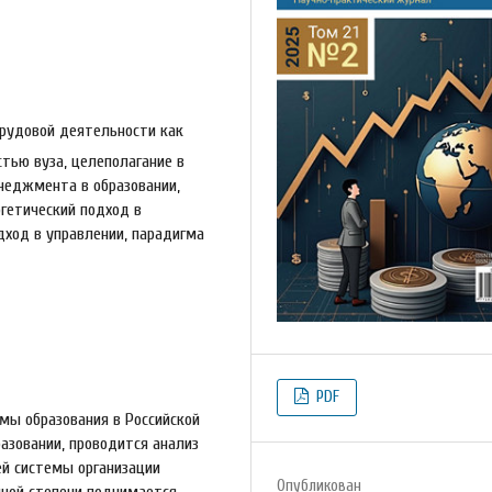
рудовой деятельности как
тью вуза, целеполагание в
неджмента в образовании,
ргетический подход в
дход в управлении, парадигма
PDF
мы образования в Российской
зовании, проводится анализ
й системы организации
Опубликован
чной степени поднимается