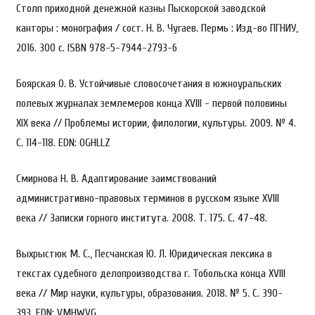
Столп приходной денежной казны Пыскорской заводской
канторы : монография / сост. Н. В. Чугаев. Пермь : Изд-во ПГНИУ,
2016. 300 с. ISBN 978-5-7944-2793-6
Боярская О. В. Устойчивые словосочетания в южноуральских
полевых журналах землемеров конца XVIII - первой половины
XIX века // Проблемы истории, филологии, культуры. 2009. № 4.
С. 114-118. EDN: OGHLLZ
Смирнова Н. В. Адаптирование заимствований
административно-правовых терминов в русском языке XVIII
века // Записки горного института. 2008. Т. 175. С. 47-48.
Выхрыстюк М. С., Песчанская Ю. Л. Юридическая лексика в
текстах судебного делопроизводства г. Тобольска конца XVIII
века // Мир науки, культуры, образования. 2018. № 5. С. 390-
393. EDN: VMHWVG