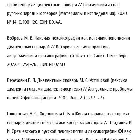
любительские диалектные словари // Лексический атлас
русских народных говоров (Материалы и исследования). 2020.
№ 14. С. 108-120. EDN: DDJAAJ
Боброва М. В. Наивная лексикография как источник пополнения
диалектных словарей // История, теория и практика
академической лексикографии : сб. науч. ст. Санкт-Петербург.
2022. С. 254-261. EDN: NTOZMJ
Березович Е. Л. Диалектный словарь М. С. Устиновой (лексика
диалекта глазами диалектоносителя) // Актуальные проблемы
полевой фольклористики. 2003. Вып. 2. С. 267-277.
Ганцовская Н. С., Окуловская С. В. «Живая старина» в авторских
словарях диалектной лексики Костромского края // Традиции И.
И. Срезневского в русской лексикологии и лексикографии XXI век
: сб. ст. V Междунар. науч.-практ. конф. Рязань : РГУ имения С.