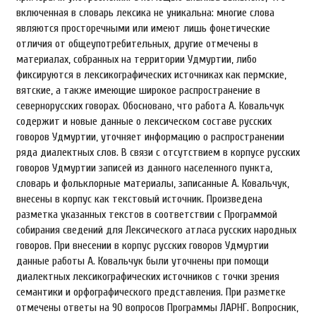
включенная в словарь лексика не уникальна: многие слова
являются просторечными или имеют лишь фонетические
отличия от общеупотребительных, другие отмечены в
материалах, собранных на территории Удмуртии, либо
фиксируются в лексикографических источниках как пермские,
вятские, а также имеющие широкое распространение в
севернорусских говорах. Обосновано, что работа А. Ковальчук
содержит и новые данные о лексическом составе русских
говоров Удмуртии, уточняет информацию о распространении
ряда диалектных слов. В связи с отсутствием в корпусе русских
говоров Удмуртии записей из данного населенного пункта,
словарь и фольклорные материалы, записанные А. Ковальчук,
внесены в корпус как текстовый источник. Произведена
разметка указанных текстов в соответствии с Программой
собирания сведений для Лексического атласа русских народных
говоров. При внесении в корпус русских говоров Удмуртии
данные работы А. Ковальчук были уточнены при помощи
диалектных лексикографических источников с точки зрения
семантики и орфографического представления. При разметке
отмечены ответы на 90 вопросов Программы ЛАРНГ. Вопросник,