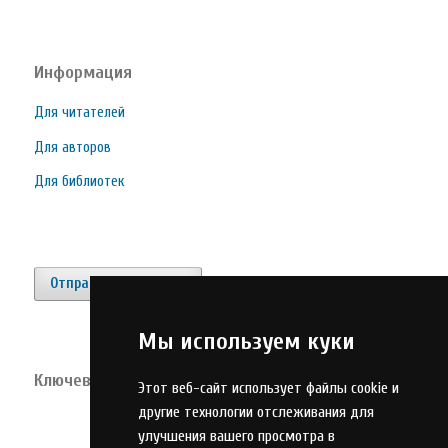
Информация
Для читателей
Для авторов
Для библиотек
Отправить материал
Мы используем куки
Ключевые слова
Этот веб-сайт использует файлы cookie и
другие технологии отслеживания для
высшее образование
улучшения вашего просмотра в