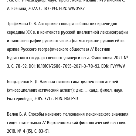
А. Есенина, 2022. С. 187-193. EDN: WWOSKZ
Трофимова О. В. Авторские словари тобольских краеведов
середины XIX в. в контексте русской диалектной лексикографии
и лингвогеографии русского языка (на материале рукописей из
архива Русского географического общества) // Вестник
Бурятского государственного университета. Филология. 2021. №
3. С. 78-92. DOI: 10.18101/2686-7095-2021-3-78-92. EDN: FVYYWV
Бондаренко Е. Д. Наивная лингвистика диалектоносителей
(этносоциолингвистический аспект): дис. … канд. филол. наук.
Екатеринбург, 2015. 371 с. EDN: HGCFSR
Белов В. А. Способы наивного толкования лексического значения
существительных // Верхневолжский филологический вестник.
2018. № 4 (15). С. 83-91.